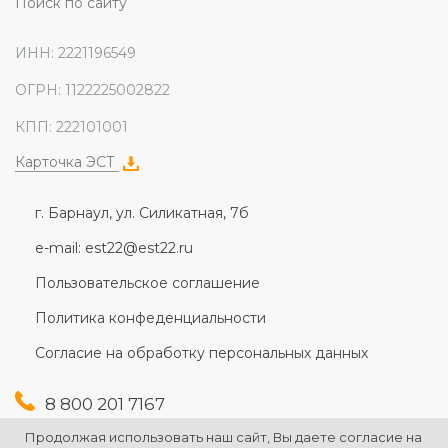
Поиск по сайту
ИНН: 2221196549
ОГРН: 1122225002822
КПП: 222101001
Карточка ЭСТ
г. Барнаул, ул. Силикатная, 7б
e-mail: est22@est22.ru
Пользовательское соглашение
Политика конфеденциальности
Согласие на обработку персональных данных
8 800 201 7167
+7 (3852) 607-167
Продолжая использовать наш сайт, Вы даете согласие на