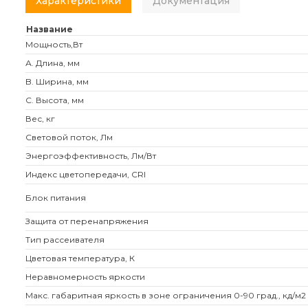
Характеристики
Документация
Название
Мощность,Вт
А. Длина, мм
B. Ширина, мм
C. Высота, мм
Вес, кг
Световой поток, Лм
Энергоэффективность, Лм/Вт
Индекс цветопередачи, CRI
Блок питания
Защита от перенапряжения
Тип рассеивателя
Цветовая температура, К
Неравномерность яркости
Макс. габаритная яркость в зоне ограничения 0-90 град., кд/м2