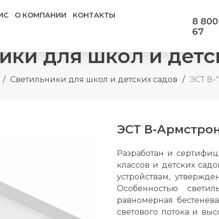
ИС
О КОМПАНИИ
КОНТАКТЫ
8 800
67
ики для школ и детс
/
Светильники для школ и детских садов
/
ЭСТ В
ЭСТ В-Армстро
Разработан и сертифи
классов и детских садо
устройствам, утвержд
Особенностью светил
равномерная бестенева
светового потока и выс