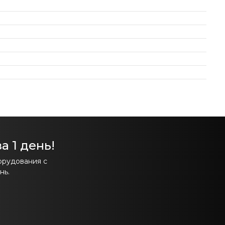
а 1 день!
орудования с
нь.