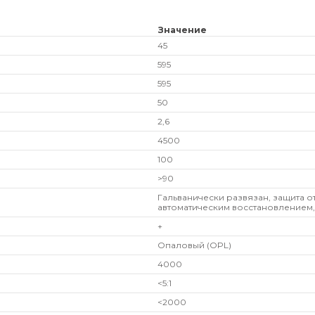
Значение
45
595
595
50
2,6
4500
100
>90
Гальванически развязан, защита о
автоматическим восстановлением,
+
Опаловый (OPL)
4000
<5:1
<2000