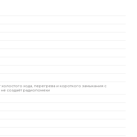
т холостого хода, перегрева и короткого замыкания с
 не создаёт радиопомехи