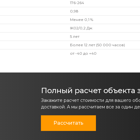
176-264
0,98
Менее 0,1 %
IK02/0,2 Дж
5 лет
Более 12 лет (50 000 часов)
от -40 до +40
Полный расчет объекта з
Закажите расчет стоимости для вашего об
доставкой. А мы рассчитаем все за один де
Рассчитать