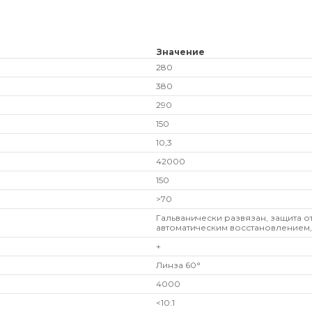
Значение
280
380
290
150
10,3
42000
150
>70
Гальванически развязан, защита о
автоматическим восстановлением,
+
Линза 60°
4000
<10:1