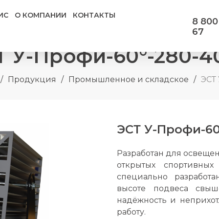
ИС
О КОМПАНИИ
КОНТАКТЫ
8 800
67
Т У-Профи-60°-280-4
/
Продукция
/
Промышленное и складское
/
ЭСТ
ЭСТ У-Профи-60
Разработан для освеще
открытых спортивных
специально разработ
высоте подвеса свыш
надёжность и неприхот
работу.