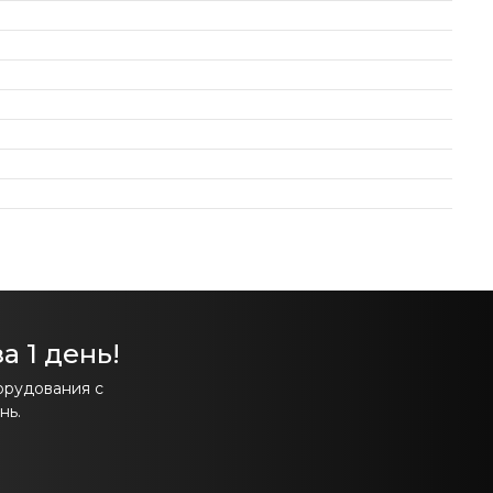
а 1 день!
орудования с
нь.