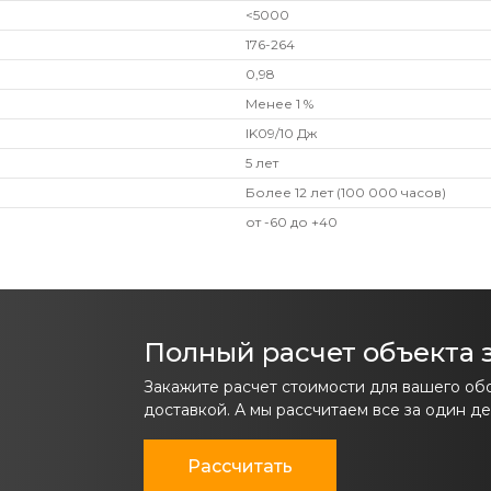
<5000
176-264
0,98
Менее 1 %
IK09/10 Дж
5 лет
Более 12 лет (100 000 часов)
от -60 до +40
Полный расчет объекта з
Закажите расчет стоимости для вашего об
доставкой. А мы рассчитаем все за один де
Рассчитать