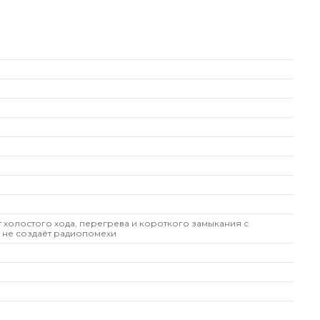
т холостого хода, перегрева и короткого замыкания с
 не создаёт радиопомехи