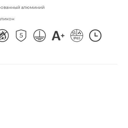
ированный алюминий
иликон