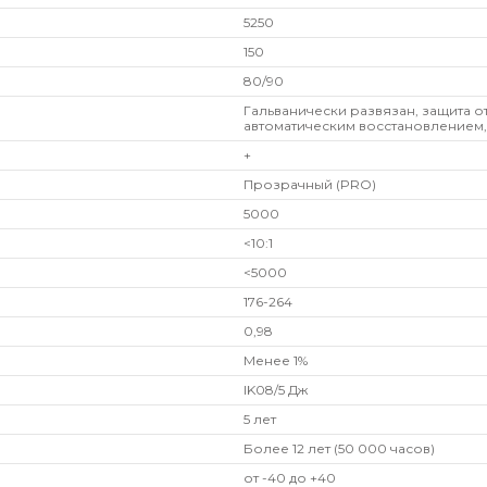
5250
150
80/90
Гальванически развязан, защита о
автоматическим восстановлением,
+
Прозрачный (PRO)
5000
<10:1
<5000
176-264
0,98
Менее 1%
IK08/5 Дж
5 лет
Более 12 лет (50 000 часов)
от -40 до +40