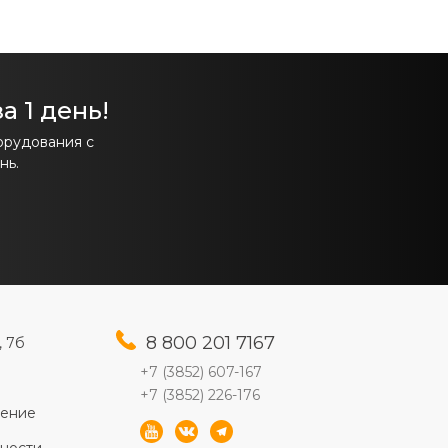
а 1 день!
орудования с
нь.
8 800 201 7167
, 7б
+7 (3852) 607-167
+7 (3852) 226-176
шение