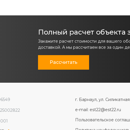
Полный расчет объекта з
Закажите расчет стоимости для вашего об
доставкой. А мы рассчитаем все за один де
Рассчитать
96549
г. Барнаул, ул. Силикатная
e-mail: est22@est22.ru
225002822
Пользовательское согла
1001