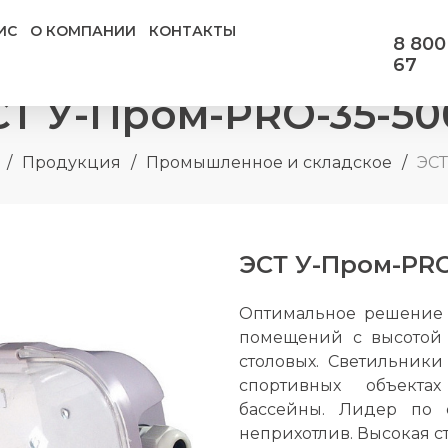
ИС
О КОМПАНИИ
КОНТАКТЫ
8 800
67
СТ У-Пром-PRO-35-50
/
Продукция
/
Промышленное и складское
/
ЭСТ
ЭСТ У-Пром-PRO
Оптимальное решение 
помещений с высотой 
столовых. Светильники 
спортивных объект
бассейны. Лидер по 
неприхотлив. Высокая с