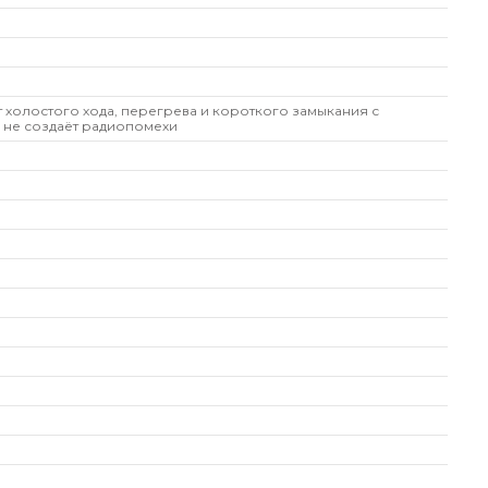
т холостого хода, перегрева и короткого замыкания с
 не создаёт радиопомехи