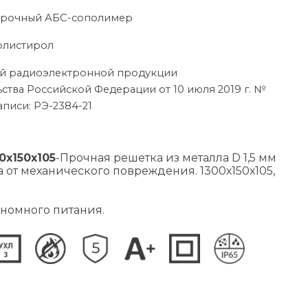
опрочный АБС-сополимер
олистирол
ой радиоэлектронной продукции
ства Российской Федерации от 10 июля 2019 г. №
аписи: РЭ-2384-21
0х150х105
-Прочная решетка из металла D 1,5 мм
 от механического повреждения. 1300х150х105,
ономного питания.