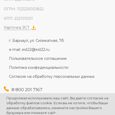
ОГРН: 1122225002822
КПП: 222101001
Карточка ЭСТ
г. Барнаул, ул. Силикатная, 7б
e-mail: est22@est22.ru
Пользовательское соглашение
Политика конфеденциальности
Согласие на обработку персональных данных
8 800 201 7167
+7 (3852) 607-167
Продолжая использовать наш сайт, Вы даете согласие на
+7 (3852) 226-176
обработку файлов cookie. Если вы не хотите, чтобы Ваши
данные обрабатывались, измените настройки Вашего
браузера или покиньте сайт.