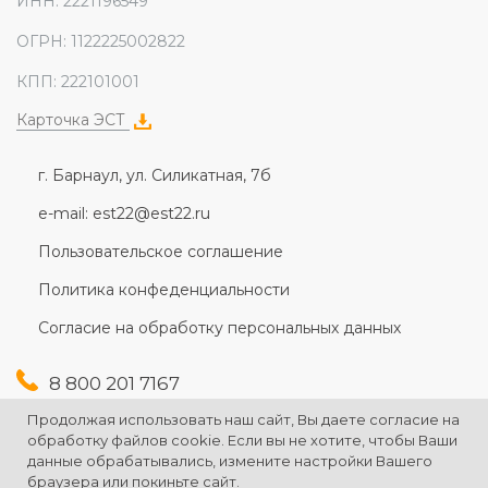
ИНН: 2221196549
ОГРН: 1122225002822
КПП: 222101001
Карточка ЭСТ
г. Барнаул, ул. Силикатная, 7б
e-mail: est22@est22.ru
Пользовательское соглашение
Политика конфеденциальности
Согласие на обработку персональных данных
8 800 201 7167
+7 (3852) 607-167
Продолжая использовать наш сайт, Вы даете согласие на
+7 (3852) 226-176
обработку файлов cookie. Если вы не хотите, чтобы Ваши
данные обрабатывались, измените настройки Вашего
браузера или покиньте сайт.